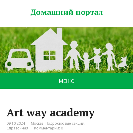
Домашний портал
МЕНЮ
Art way academy
09.10.2024
Москва
,
Подростковые секции
,
Справочная
Комментарии: 0