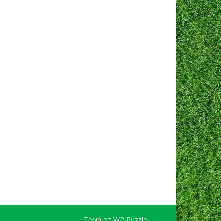
Тема от
WP Puzzle