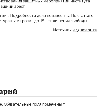
енствования защитных мероприятий института
ашний арест.
твия. Подробности дела неизвестны. По статье о
фигурантам грозит до 15 лет лишения свободы.
Источник:
argumenti.ru
арий
н.
Обязательные поля помечены
*