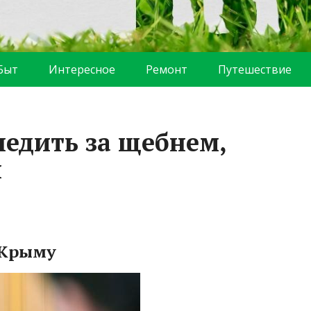
Быт
Интересное
Ремонт
Путешествие
ледить за щебнем,
л
 Крыму