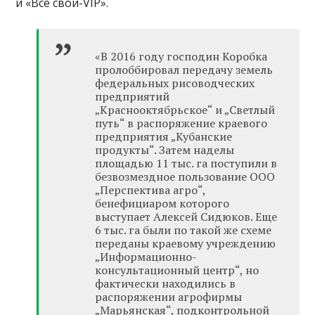
и «Все свои-VIP».
«В 2016 году господин Коробка
пролоббировал передачу земель
федеральных рисоводческих
предприятий
„Краснооктябрьское“ и „Светлый
путь“ в распоряжение краевого
предприятия „Кубанские
продукты“. Затем наделы
площадью 11 тыс. га поступили в
безвозмездное пользование ООО
„Перспектива агро“,
бенефициаром которого
выступает Алексей Сидюков. Еще
6 тыс. га были по такой же схеме
переданы краевому учреждению
„Информационно-
консультационный центр“, но
фактически находились в
распоряжении агрофирмы
„Марьянская“, подконтрольной