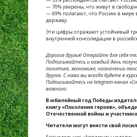
— 59% респондентов считают Россию
— 70% уверены, что живут в свободн
— 69% полагают, что Россию в мире
державу.
Эти цифры отражают устойчивый тре
внутренней консолидации в российс
Дорогие друзья! Откройте для себя те
Подписывайтесь и каждый день получ
политике, экономике, назначении пенс
другое. С нами вы всегда будете в ку
Подписывайтесь на telegram-канал «Со
важного.
В юбилейный год Победы издател
книгу «Поколения героев», объед
Отечественной войны и участнико
Читатели могут внести свой посил