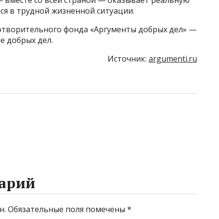
 вместе со всей страной — оказывает реальную
я в трудной жизненной ситуации.
отворительного фонда «Аргументы добрых дел» —
 добрых дел.
Источник:
argumenti.ru
арий
н.
Обязательные поля помечены
*