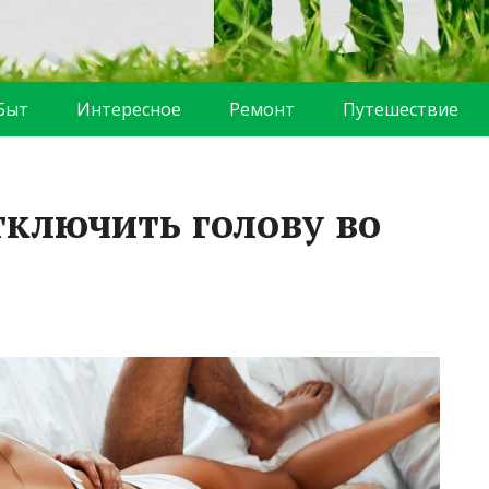
Быт
Интересное
Ремонт
Путешествие
отключить голову во