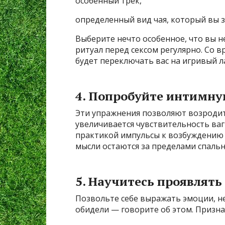
особенный трек,
определенный вид чая, который вы з
Выберите нечто особенное, что вы н
ритуал перед сексом регулярно. Со в
будет переключать вас на игривый л
4. Попробуйте интимн
Эти упражнения позволяют возродить
увеличивается чувствительность ваг
практикой импульсы к возбуждению р
мысли остаются за пределами спальн
5. Научитесь проявлят
Позвольте себе выражать эмоции, не 
обидели — говорите об этом. Признав