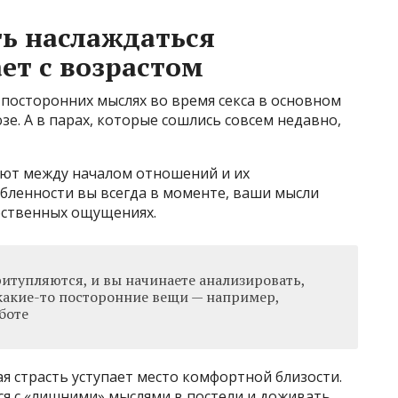
ь наслаждаться
ет с возрастом
 посторонних мыслях во время секса в основном
. А в парах, которые сошлись совсем недавно,
вуют между началом отношений и их
бленности вы всегда в моменте, ваши мысли
обственных ощущениях.
итупляются, и вы начинаете анализировать,
 какие-то посторонние вещи — например,
боте
ая страсть уступает место комфортной близости.
ся с «лишними» мыслями в постели и доживать