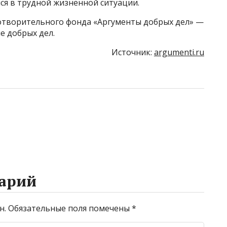
я в трудной жизненной ситуации.
отворительного фонда «Аргументы добрых дел» —
 добрых дел.
Источник:
argumenti.ru
арий
н.
Обязательные поля помечены
*