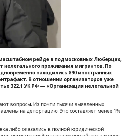
 масштабном рейде в подмосковных Люберцах,
т нелегального проживания мигрантов. По
одновременно находились 890 иностранных
онтрафакт. В отношении организаторов уже
тье 322.1 УК РФ — «Организация нелегальной
ют вопросы. Из почти тысячи выявленных
авлены на депортацию. Это составляет менее 1%
века либо оказались в полной юридической
ми, регистрацией и знанием российских законов,