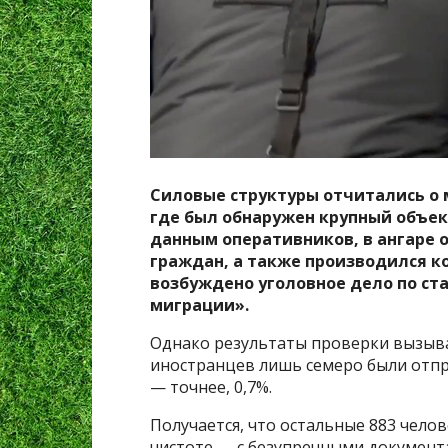
Силовые структуры отчитались о
где был обнаружен крупный объек
данным оперативников, в ангаре 
граждан, а также производился к
возбуждено уголовное дело по ста
миграции».
Однако результаты проверки вызыва
иностранцев лишь семеро были отпр
— точнее, 0,7%.
Получается, что остальные 883 чело
чистоте — с безупречными документа