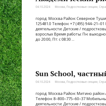
04.10.2024
Москва
,
Подростковые секции
,
Спра
город: Москва Район: Северное Туши
125481.0 Телефон: +7 (495) 944‒21‒0
деятельности: Детские / подростковы
взрослых Время работы: Пн: выходной, Вт
до 20:00, Пт: с 08:30 …
Sun School, частны
04.10.2024
Москва
,
Подростковые секции
,
Спра
город: Москва Район: Митино район А
Телефон: 8‒800‒775‒60‒37 Мобильный 
деятельности: Детские / подростков