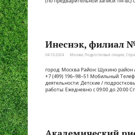
(по предварительной записи: пн-вс)
Инеснэк, филиал 
04.10.2024
Москва
,
Подростковые секции
,
Спра
город: Москва Район: Щукино район А
+7 (499) 196‒98‒51 Мобильный Телефон
деятельности: Детские / подростков
работы: Ежедневно с 09:00 до 20:00 С
Академический рис