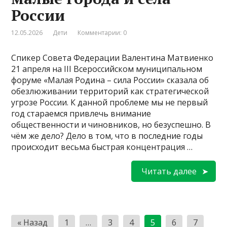
России
12.05.2026
Дети
Комментарии: 0
Спикер Совета Федерации Валентина Матвиенко
21 апреля на III Всероссийском муниципальном
форуме «Малая Родина – сила России» сказала об
обезлюживании территорий как стратегической
угрозе России. К данной проблеме мы не первый
год стараемся привлечь внимание
общественности и чиновников, но безуспешно. В
чём же дело? Дело в том, что в последние годы
происходит весьма быстрая концентрация …
Читать далее
Пагинация
« Назад
1
…
3
4
5
6
7