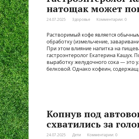
натощак может пов
24.07.2025
Здоровье
Комментарии: 0
Растворимый кофе является обычны
обработку (измельчение, заваривани
При этом влияние напитка на пищева
гастроэнтеролог Екатерина Кашух. П
выработку желудочного сока — это у
белковой. Однако кофеин, содержащ
Копнув под автовок
схватились за голо
24.07.2025
Дети
Комментарии: 0