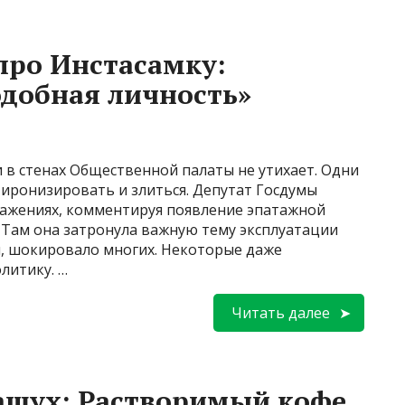
про Инстасамку:
добная личность»
 в стенах Общественной палаты не утихает. Одни
иронизировать и злиться. Депутат Госдумы
ражениях, комментируя появление эпатажной
 Там она затронула важную тему эксплуатации
ря, шокировало многих. Некоторые даже
литику. …
Читать далее
ашух: Растворимый кофе