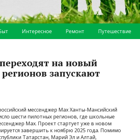
Быт
Интересное
Ремонт
Путешествие
переходят на новый
 регионов запускают
российский мессенджер Max Ханты-Мансийский
исло шести пилотных регионов, где школьные
ссенджер Max. Проект стартует уже в новом
нируется завершить к ноябрю 2025 года. Помимо
спублики Татарстан, Марий Эл и Алтай,